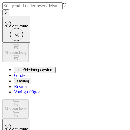
Mitt konto
Min varukorg
Luftrörledningssystem
Guide
Katalog
Resurser
Vanliga frågor
Min varukorg
Mitt konto