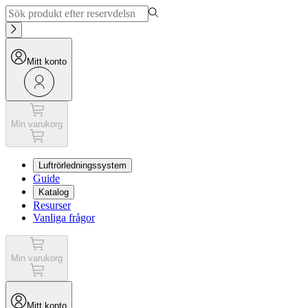
Mitt konto
Min varukorg
Luftrörledningssystem
Guide
Katalog
Resurser
Vanliga frågor
Min varukorg
Mitt konto