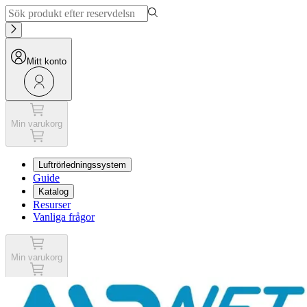
Mitt konto
Min varukorg
Luftrörledningssystem
Guide
Katalog
Resurser
Vanliga frågor
Min varukorg
Mitt konto