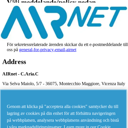
Välj meddelande/policy nedan
Gå till regler och villkor för OnePortal
Gå till juridisk information
Gå till sekretessmeddelande
Gå till cookiepolicy
Gå till landspecifika meddelanden
För sekretessrelaterade ärenden skickar du ett e-postmeddelande till
oss på
general-for-privacy-email-airnet
Address
AIRnet - C.Aria.C
Via Selva Maiolo, 5/7 - 36075, Montecchio Maggiore, Vicenza Italy
Contact us
Genom att klicka på "acceptera alla cookies" samtycker du till
lagring av cookies på din enhet för att förbättra navigeringen
på webbplatsen, analysera webbplatsens användning och bistå
Piping Systems - click to see details
i våra marknadsföringsinsatser.
Learn more in our Cookie