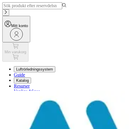
Mitt konto
Min varukorg
Luftrörledningssystem
Guide
Katalog
Resurser
Vanliga frågor
Min varukorg
Mitt konto