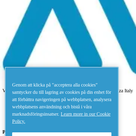
Meny
Det har uppstått ett fel
Något gick fel.
Försök igen om några minuter.
Visa alla produkter
Address
AIRnet - C.Aria.C
Genom att klicka på "acceptera alla cookies"
Via Selva Maiolo, 5/7 - 36075, Montecchio Maggiore, Vicenza Italy
samtycker du till lagring av cookies på din enhet för
att förbättra navigeringen på webbplatsen, analysera
webbplatsens användning och bistå i våra
Contact us
marknadsföringsinsatser.
Learn more in our Cookie
Policy.
Piping Systems - click to see details