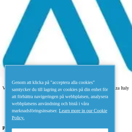
Meny
Det har uppstått ett fel
Något gick fel.
Försök igen om några minuter.
Visa alla produkter
Address
AIRnet - C.Aria.C
Genom att klicka på "acceptera alla cookies"
Via Selva Maiolo, 5/7 - 36075, Montecchio Maggiore, Vicenza Italy
samtycker du till lagring av cookies på din enhet för
att förbättra navigeringen på webbplatsen, analysera
webbplatsens användning och bistå i våra
Contact us
marknadsföringsinsatser.
Learn more in our Cookie
Policy.
Piping Systems - click to see details