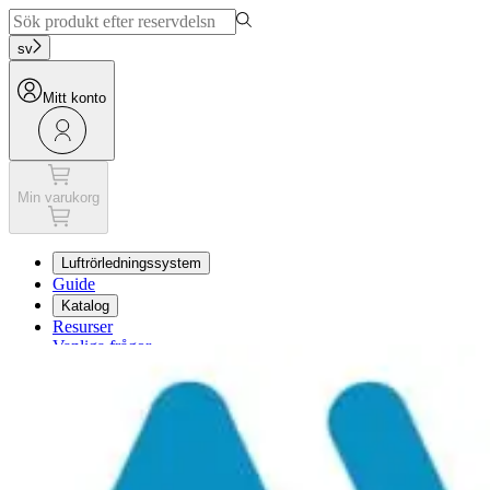
sv
Mitt konto
Min varukorg
Luftrörledningssystem
Guide
Katalog
Resurser
Vanliga frågor
Min varukorg
Mitt konto