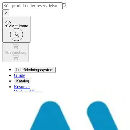
Mitt konto
Min varukorg
Luftrörledningssystem
Guide
Katalog
Resurser
Vanliga frågor
Min varukorg
Mitt konto