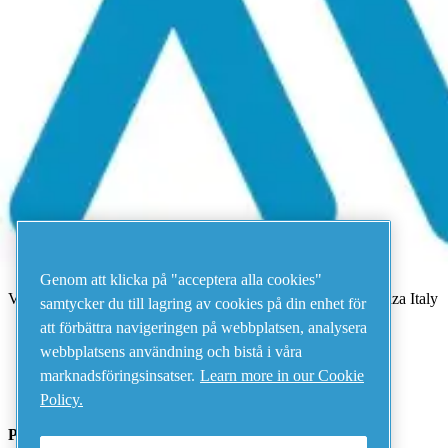
Meny
Det har uppstått ett fel
Något gick fel.
Försök igen om några minuter.
Visa alla produkter
Address
AIRnet - C.Aria.C
Genom att klicka på "acceptera alla cookies"
Via Selva Maiolo, 5/7 - 36075, Montecchio Maggiore, Vicenza Italy
samtycker du till lagring av cookies på din enhet för
att förbättra navigeringen på webbplatsen, analysera
webbplatsens användning och bistå i våra
Contact us
marknadsföringsinsatser.
Learn more in our Cookie
Policy.
Piping Systems - click to see details