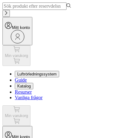
Mitt konto
Min varukorg
Luftrörledningssystem
Guide
Katalog
Resurser
Vanliga frågor
Min varukorg
Mitt konto