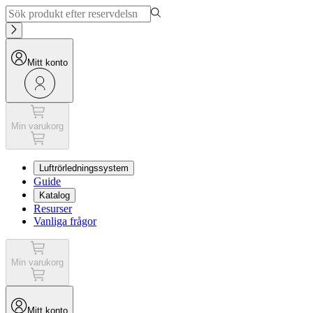
Mitt konto
Min varukorg
Luftrörledningssystem
Guide
Katalog
Resurser
Vanliga frågor
Min varukorg
Mitt konto