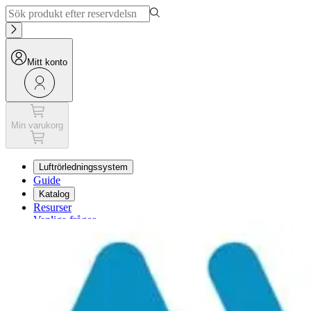
Mitt konto
Min varukorg
Luftrörledningssystem
Guide
Katalog
Resurser
Vanliga frågor
Min varukorg
Mitt konto