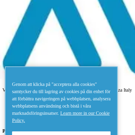
Meny
Det har uppstått ett fel
Något gick fel.
Försök igen om några minuter.
Visa alla produkter
Address
AIRnet - C.Aria.C
Genom att klicka på "acceptera alla cookies"
Via Selva Maiolo, 5/7 - 36075, Montecchio Maggiore, Vicenza Italy
samtycker du till lagring av cookies på din enhet för
att förbättra navigeringen på webbplatsen, analysera
webbplatsens användning och bistå i våra
Contact us
marknadsföringsinsatser.
Learn more in our Cookie
Policy.
Piping Systems - click to see details