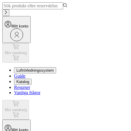
Mitt konto
Min varukorg
Luftrörledningssystem
Guide
Katalog
Resurser
Vanliga frågor
Min varukorg
Mitt konto