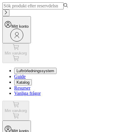
Mitt konto
Min varukorg
Luftrörledningssystem
Guide
Katalog
Resurser
Vanliga frågor
Min varukorg
Mitt konto