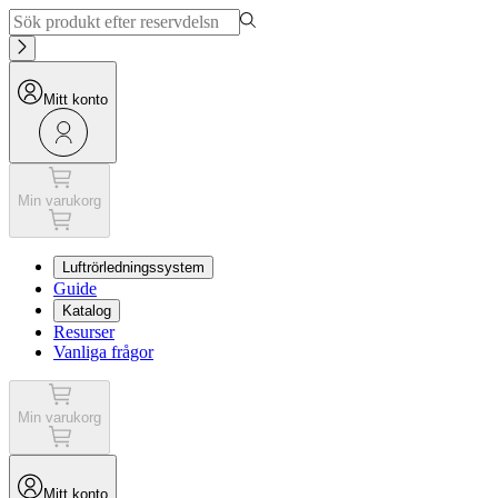
Mitt konto
Min varukorg
Luftrörledningssystem
Guide
Katalog
Resurser
Vanliga frågor
Min varukorg
Mitt konto