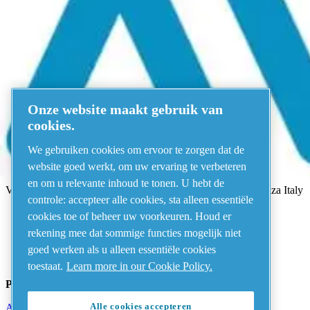
Selecteer hieronder uw beleid
Ga naar de Algemene Voorwaarden van OnePortal
Ga naar Juridische verklaringen
Ga naar Privacyverklaring
Ga naar Cookiebeleid
Ga naar landspecifieke kennisgevingen
Onze website maakt gebruik van
Voor privacy gerelateerde zaken kunt u een e-mail sturen naar
general
cookies.
Address
We gebruiken cookies om ervoor te zorgen dat de
website goed werkt, om uw ervaring te verbeteren
AIRnet - C.Aria.C
en om u relevante inhoud te tonen. U hebt de
Via Selva Maiolo, 5/7 - 36075, Montecchio Maggiore, Vicenza Italy
controle: accepteer alle cookies, sta alleen essentiële
cookies toe of beheer uw voorkeuren. Houd er
rekening mee dat sommige functies mogelijk niet
Contact us
goed werken als u alleen essentiële cookies
toestaat.
Learn more in our Cookie Policy.
Piping Systems - click to see details
Alle cookies accepteren
Aluminium