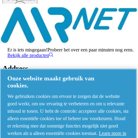
Menu
Er is een fout opgetreden
Er is iets misgegaan!
Probeer het over een paar minuten nog eens.
Bekijk alle producten
Address
Onze website maakt gebruik van
AIRnet - C.Aria.C
cookies.
Via Selva Maiolo, 5/7 - 36075, Montecchio Maggiore, Vicenza Italy
We gebruiken cookies om ervoor te zorgen dat de website
goed werkt, om uw ervaring te verbeteren en om u relevante
inhoud te tonen. U hebt de controle: accepteer alle cookies, sta
Contact us
alleen essentiële cookies toe of beheer uw voorkeuren. Houd
er rekening mee dat sommige functies mogelijk niet goed
werken als u alleen essentiële cookies toestaat.
Learn more in
Piping Systems - click to see details