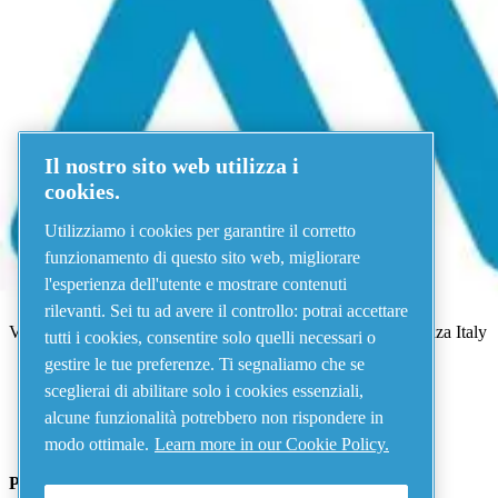
Menu
Errore 500
Il nostro sito web utilizza i
Qualcosa è andato storto!
Riprova tra qualche minuto.
cookies.
Vedi tutti i prodotti
Utilizziamo i cookies per garantire il corretto
Address
funzionamento di questo sito web, migliorare
l'esperienza dell'utente e mostrare contenuti
AIRnet - C.Aria.C
rilevanti. Sei tu ad avere il controllo: potrai accettare
Via Selva Maiolo, 5/7 - 36075, Montecchio Maggiore, Vicenza Italy
tutti i cookies, consentire solo quelli necessari o
gestire le tue preferenze. Ti segnaliamo che se
sceglierai di abilitare solo i cookies essenziali,
Contact us
alcune funzionalità potrebbero non rispondere in
modo ottimale.
Learn more in our Cookie Policy.
Piping Systems - click to see details