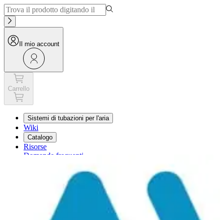
Il mio account
Carrello
Sistemi di tubazioni per l'aria
Wiki
Catalogo
Risorse
Domande frequenti
Carrello
Il mio account