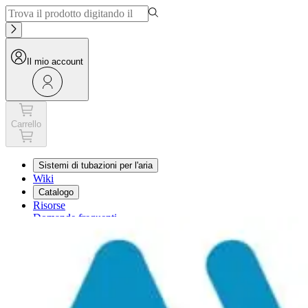
Il mio account
Carrello
Sistemi di tubazioni per l'aria
Wiki
Catalogo
Risorse
Domande frequenti
Carrello
Il mio account