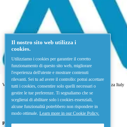
Menu
Errore 500
Il nostro sito web utilizza i
Qualcosa è andato storto!
Riprova tra qualche minuto.
cookies.
Vedi tutti i prodotti
Utilizziamo i cookies per garantire il corretto
Address
funzionamento di questo sito web, migliorare
l'esperienza dell'utente e mostrare contenuti
AIRnet - C.Aria.C
rilevanti. Sei tu ad avere il controllo: potrai accettare
Via Selva Maiolo, 5/7 - 36075, Montecchio Maggiore, Vicenza Italy
tutti i cookies, consentire solo quelli necessari o
gestire le tue preferenze. Ti segnaliamo che se
sceglierai di abilitare solo i cookies essenziali,
Contact us
alcune funzionalità potrebbero non rispondere in
modo ottimale.
Learn more in our Cookie Policy.
Piping Systems - click to see details