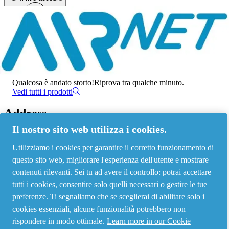
Menu
Errore 500
Qualcosa è andato storto!
Riprova tra qualche minuto.
Vedi tutti i prodotti
Address
Il nostro sito web utilizza i cookies.
AIRnet - C.Aria.C
Utilizziamo i cookies per garantire il corretto funzionamento di
Via Selva Maiolo, 5/7 - 36075, Montecchio Maggiore, Vicenza Italy
questo sito web, migliorare l'esperienza dell'utente e mostrare
contenuti rilevanti. Sei tu ad avere il controllo: potrai accettare
tutti i cookies, consentire solo quelli necessari o gestire le tue
Contact us
preferenze. Ti segnaliamo che se sceglierai di abilitare solo i
cookies essenziali, alcune funzionalità potrebbero non
rispondere in modo ottimale.
Learn more in our Cookie
Piping Systems - click to see details