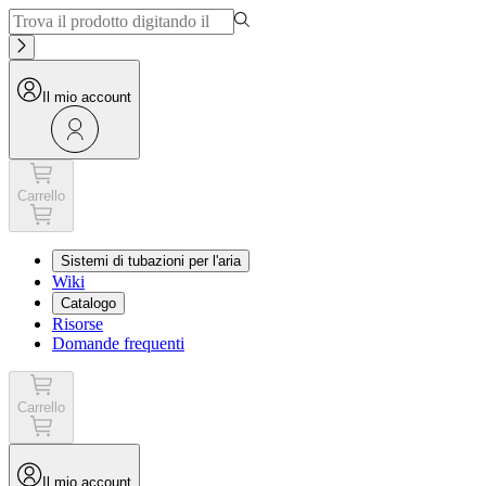
Il mio account
Carrello
Sistemi di tubazioni per l'aria
Wiki
Catalogo
Risorse
Domande frequenti
Carrello
Il mio account