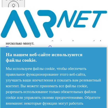
Меню
Произошла ошибка
Что-то пошло не так!
Пожалуйста, повторите попытку через
несколько минут.
Посмотреть все продукты
На нашем веб-сайте используются
Address
файлы cookie.
AIRnet - C.Aria.C
Мы используем файлы cookie, чтобы обеспечить
правильное функционирование этого веб-сайта,
Via Selva Maiolo, 5/7 - 36075, Montecchio Maggiore, Vicenza Italy
улучшить ваши впечатления и показать вам релевантный
контент. Вы можете принимать все файлы cookie,
разрешать использование только обязательных файлов
Contact us
cookie или управлять своими предпочтениями. Обратите
внимание: некоторые функции могут работать