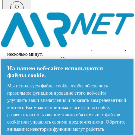
Меню
Произошла ошибка
Что-то пошло не так!
Пожалуйста, повторите попытку через
несколько минут.
Посмотреть все продукты
На нашем веб-сайте используются
Address
файлы cookie.
AIRnet - C.Aria.C
Мы используем файлы cookie, чтобы обеспечить
правильное функционирование этого веб-сайта,
Via Selva Maiolo, 5/7 - 36075, Montecchio Maggiore, Vicenza Italy
улучшить ваши впечатления и показать вам релевантный
контент. Вы можете принимать все файлы cookie,
разрешать использование только обязательных файлов
Contact us
cookie или управлять своими предпочтениями. Обратите
внимание: некоторые функции могут работать