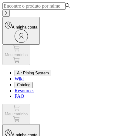
A minha conta
Meu carrinho
Air Piping System
Wiki
Catalog
Resources
FAQ
Meu carrinho
A minha conta