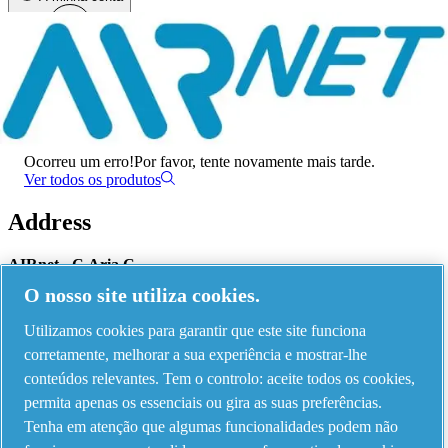
Menu
Ocorreu um erro
Ocorreu um erro!
Por favor, tente novamente mais tarde.
Ver todos os produtos
Address
AIRnet - C.Aria.C
O nosso site utiliza cookies.
Via Selva Maiolo, 5/7 - 36075, Montecchio Maggiore, Vicenza Italy
Utilizamos cookies para garantir que este site funciona
corretamente, melhorar a sua experiência e mostrar-lhe
Contact us
conteúdos relevantes. Tem o controlo: aceite todos os cookies,
permita apenas os essenciais ou gira as suas preferências.
Tenha em atenção que algumas funcionalidades podem não
Piping Systems - click to see details