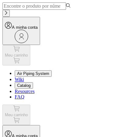
A minha conta
Meu carrinho
Air Piping System
Wiki
Catalog
Resources
FAQ
Meu carrinho
A minha conta