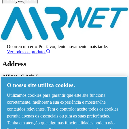
Menu
Ocorreu um erro
Ocorreu um erro!
Por favor, tente novamente mais tarde.
Ver todos os produtos
Address
AIRnet - C.Aria.C
O nosso site utiliza cookies.
Via Selva Maiolo, 5/7 - 36075, Montecchio Maggiore, Vicenza Italy
Utilizamos cookies para garantir que este site funciona
corretamente, melhorar a sua experiência e mostrar-lhe
Contact us
conteúdos relevantes. Tem o controlo: aceite todos os cookies,
permita apenas os essenciais ou gira as suas preferências.
Tenha em atenção que algumas funcionalidades podem não
Piping Systems - click to see details