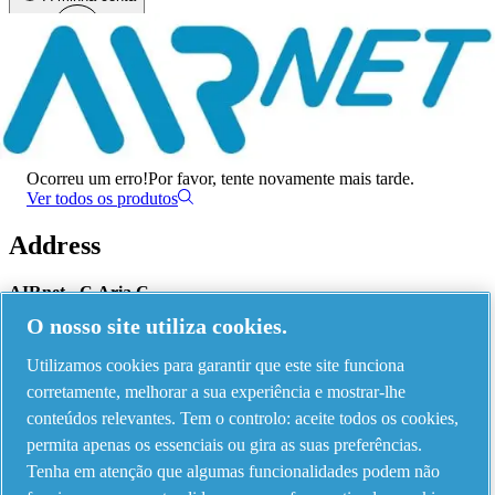
Menu
Ocorreu um erro
Ocorreu um erro!
Por favor, tente novamente mais tarde.
Ver todos os produtos
Address
AIRnet - C.Aria.C
O nosso site utiliza cookies.
Via Selva Maiolo, 5/7 - 36075, Montecchio Maggiore, Vicenza Italy
Utilizamos cookies para garantir que este site funciona
corretamente, melhorar a sua experiência e mostrar-lhe
Contact us
conteúdos relevantes. Tem o controlo: aceite todos os cookies,
permita apenas os essenciais ou gira as suas preferências.
Tenha em atenção que algumas funcionalidades podem não
Piping Systems - click to see details