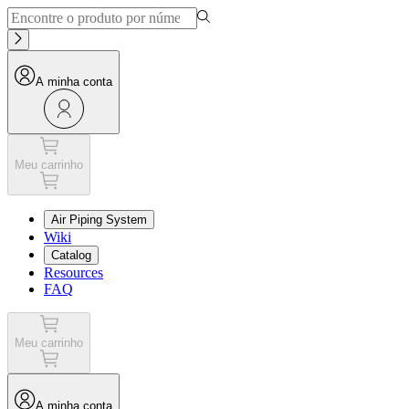
A minha conta
Meu carrinho
Air Piping System
Wiki
Catalog
Resources
FAQ
Meu carrinho
A minha conta