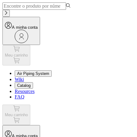
A minha conta
Meu carrinho
Air Piping System
Wiki
Catalog
Resources
FAQ
Meu carrinho
A minha conta