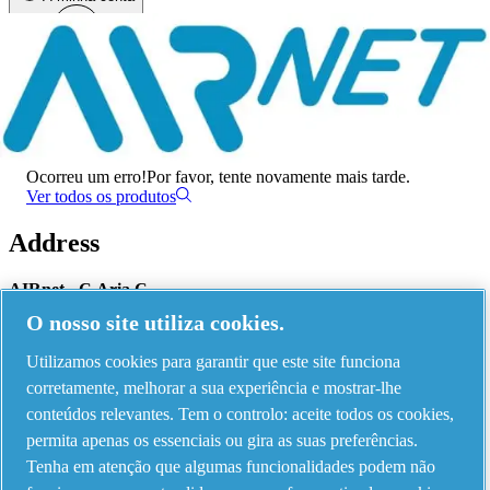
Menu
Ocorreu um erro
Ocorreu um erro!
Por favor, tente novamente mais tarde.
Ver todos os produtos
Address
AIRnet - C.Aria.C
O nosso site utiliza cookies.
Via Selva Maiolo, 5/7 - 36075, Montecchio Maggiore, Vicenza Italy
Utilizamos cookies para garantir que este site funciona
corretamente, melhorar a sua experiência e mostrar-lhe
Contact us
conteúdos relevantes. Tem o controlo: aceite todos os cookies,
permita apenas os essenciais ou gira as suas preferências.
Tenha em atenção que algumas funcionalidades podem não
Piping Systems - click to see details