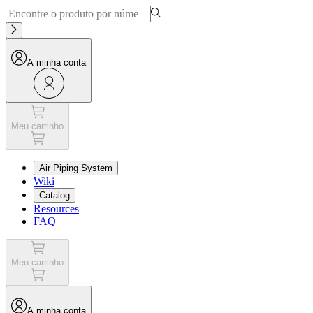
A minha conta
Meu carrinho
Air Piping System
Wiki
Catalog
Resources
FAQ
Meu carrinho
A minha conta