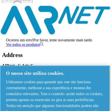
Menu
Ocorreu um erro
Ocorreu um erro!
Por favor, tente novamente mais tarde.
Ver todos os produtos
Address
AIRnet - C.Aria.C
O nosso site utiliza cookies.
Via Selva Maiolo, 5/7 - 36075, Montecchio Maggiore, Vicenza Italy
Utilizamos cookies para garantir que este site funciona
corretamente, melhorar a sua experiência e mostrar-lhe
Contact us
conteúdos relevantes. Tem o controlo: aceite todos os cookies,
permita apenas os essenciais ou gira as suas preferências.
Tenha em atenção que algumas funcionalidades podem não
Piping Systems - click to see details