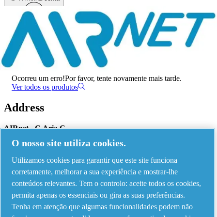
Menu
Ocorreu um erro
Ocorreu um erro!
Por favor, tente novamente mais tarde.
Ver todos os produtos
Address
AIRnet - C.Aria.C
O nosso site utiliza cookies.
Via Selva Maiolo, 5/7 - 36075, Montecchio Maggiore, Vicenza Italy
Utilizamos cookies para garantir que este site funciona
corretamente, melhorar a sua experiência e mostrar-lhe
Contact us
conteúdos relevantes. Tem o controlo: aceite todos os cookies,
permita apenas os essenciais ou gira as suas preferências.
Tenha em atenção que algumas funcionalidades podem não
Piping Systems - click to see details