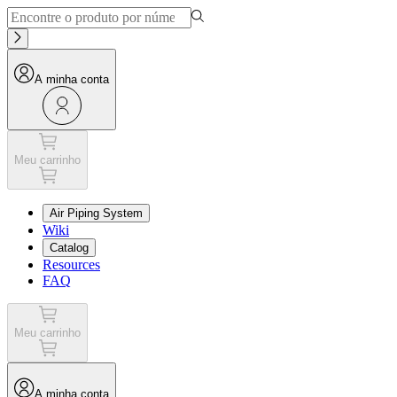
A minha conta
Meu carrinho
Air Piping System
Wiki
Catalog
Resources
FAQ
Meu carrinho
A minha conta