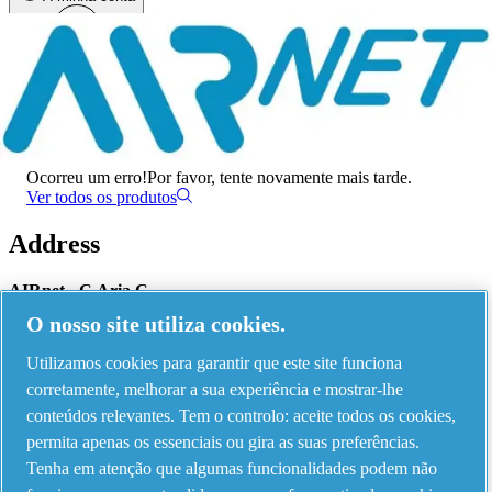
Menu
Ocorreu um erro
Ocorreu um erro!
Por favor, tente novamente mais tarde.
Ver todos os produtos
Address
AIRnet - C.Aria.C
O nosso site utiliza cookies.
Via Selva Maiolo, 5/7 - 36075, Montecchio Maggiore, Vicenza Italy
Utilizamos cookies para garantir que este site funciona
corretamente, melhorar a sua experiência e mostrar-lhe
Contact us
conteúdos relevantes. Tem o controlo: aceite todos os cookies,
permita apenas os essenciais ou gira as suas preferências.
Tenha em atenção que algumas funcionalidades podem não
Piping Systems - click to see details