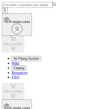
A minha conta
Meu carrinho
Air Piping System
Wiki
Catalog
Resources
FAQ
Meu carrinho
A minha conta