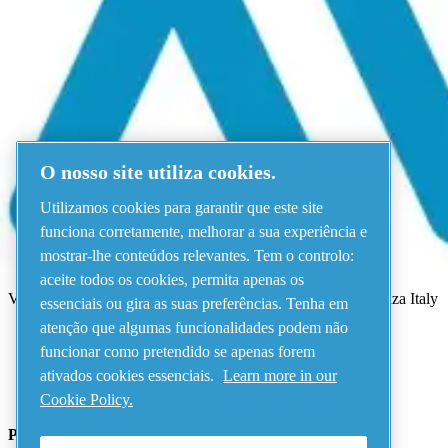
Menu
Ocorreu um erro
Ocorreu um erro!
Por favor, tente novamente mais tarde.
O nosso site utiliza cookies.
Ver todos os produtos
Utilizamos cookies para garantir que este site
Address
funciona corretamente, melhorar a sua experiência e
mostrar-lhe conteúdos relevantes. Tem o controlo:
AIRnet - C.Aria.C
aceite todos os cookies, permita apenas os
Via Selva Maiolo, 5/7 - 36075, Montecchio Maggiore, Vicenza Italy
essenciais ou gira as suas preferências. Tenha em
atenção que algumas funcionalidades podem não
funcionar como pretendido se apenas forem
Contact us
ativados cookies essenciais.
Learn more in our
Cookie Policy.
Piping Systems - click to see details