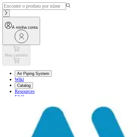
A minha conta
Meu carrinho
Air Piping System
Wiki
Catalog
Resources
FAQ
Meu carrinho
A minha conta