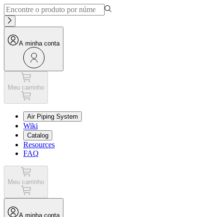
A minha conta
Meu carrinho
Air Piping System
Wiki
Catalog
Resources
FAQ
Meu carrinho
A minha conta