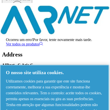
Menu
Ocorreu um erro
Ocorreu um erro!
Por favor, tente novamente mais tarde.
Ver todos os produtos
Address
AIRnet - C.Aria.C
O nosso site utiliza cookies.
Via Selva Maiolo, 5/7 - 36075, Montecchio Maggiore, Vicenza Italy
Utilizamos cookies para garantir que este site funciona
corretamente, melhorar a sua experiência e mostrar-lhe
Contact us
conteúdos relevantes. Tem o controlo: aceite todos os cookies,
permita apenas os essenciais ou gira as suas preferências.
Tenha em atenção que algumas funcionalidades podem não
Piping Systems - click to see details