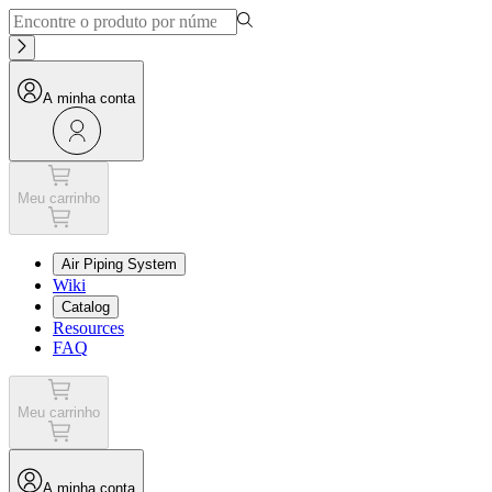
A minha conta
Meu carrinho
Air Piping System
Wiki
Catalog
Resources
FAQ
Meu carrinho
A minha conta