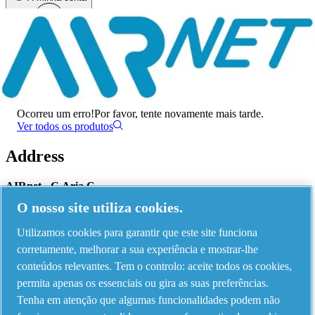
Menu
Ocorreu um erro
Ocorreu um erro!
Por favor, tente novamente mais tarde.
Ver todos os produtos
Address
AIRnet - C.Aria.C
O nosso site utiliza cookies.
Via Selva Maiolo, 5/7 - 36075, Montecchio Maggiore, Vicenza Italy
Utilizamos cookies para garantir que este site funciona
corretamente, melhorar a sua experiência e mostrar-lhe
Contact us
conteúdos relevantes. Tem o controlo: aceite todos os cookies,
permita apenas os essenciais ou gira as suas preferências.
Tenha em atenção que algumas funcionalidades podem não
Piping Systems - click to see details