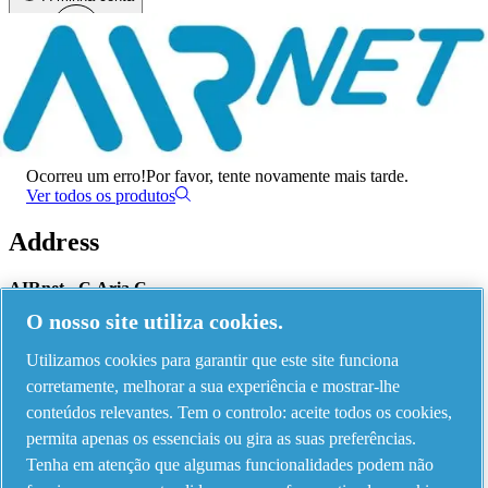
Menu
Ocorreu um erro
Ocorreu um erro!
Por favor, tente novamente mais tarde.
Ver todos os produtos
Address
AIRnet - C.Aria.C
O nosso site utiliza cookies.
Via Selva Maiolo, 5/7 - 36075, Montecchio Maggiore, Vicenza Italy
Utilizamos cookies para garantir que este site funciona
corretamente, melhorar a sua experiência e mostrar-lhe
Contact us
conteúdos relevantes. Tem o controlo: aceite todos os cookies,
permita apenas os essenciais ou gira as suas preferências.
Tenha em atenção que algumas funcionalidades podem não
Piping Systems - click to see details