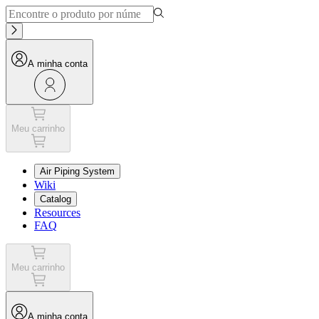
A minha conta
Meu carrinho
Air Piping System
Wiki
Catalog
Resources
FAQ
Meu carrinho
A minha conta