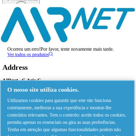
Menu
Ocorreu um erro
Ocorreu um erro!
Por favor, tente novamente mais tarde.
Ver todos os produtos
Address
AIRnet - C.Aria.C
O nosso site utiliza cookies.
Via Selva Maiolo, 5/7 - 36075, Montecchio Maggiore, Vicenza Italy
Utilizamos cookies para garantir que este site funciona
corretamente, melhorar a sua experiência e mostrar-lhe
Contact us
conteúdos relevantes. Tem o controlo: aceite todos os cookies,
permita apenas os essenciais ou gira as suas preferências.
Tenha em atenção que algumas funcionalidades podem não
Piping Systems - click to see details