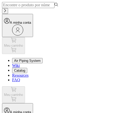
A minha conta
Meu carrinho
Air Piping System
Wiki
Catalog
Resources
FAQ
Meu carrinho
A minha conta