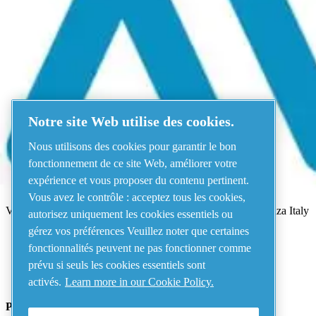
Menu
Une erreur s'est produite
Quelque chose s'est mal passé !
Veuillez réessayez dans quelques minu
Notre site Web utilise des cookies.
Voir tous les produits
Nous utilisons des cookies pour garantir le bon
Adresse
fonctionnement de ce site Web, améliorer votre
expérience et vous proposer du contenu pertinent.
AIRnet - C.Aria.C
Vous avez le contrôle : acceptez tous les cookies,
Via Selva Maiolo, 5/7 - 36075, Montecchio Maggiore, Vicenza Italy
autorisez uniquement les cookies essentiels ou
gérez vos préférences Veuillez noter que certaines
fonctionnalités peuvent ne pas fonctionner comme
Contact us
prévu si seuls les cookies essentiels sont
activés.
Learn more in our Cookie Policy.
Piping Systems - click to see details