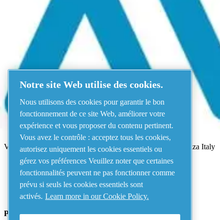
Menu
Une erreur s'est produite
Quelque chose s'est mal passé !
Veuillez réessayez dans quelques minu
Notre site Web utilise des cookies.
Voir tous les produits
Nous utilisons des cookies pour garantir le bon
Adresse
fonctionnement de ce site Web, améliorer votre
expérience et vous proposer du contenu pertinent.
AIRnet - C.Aria.C
Vous avez le contrôle : acceptez tous les cookies,
Via Selva Maiolo, 5/7 - 36075, Montecchio Maggiore, Vicenza Italy
autorisez uniquement les cookies essentiels ou
gérez vos préférences Veuillez noter que certaines
fonctionnalités peuvent ne pas fonctionner comme
Contact us
prévu si seuls les cookies essentiels sont
activés.
Learn more in our Cookie Policy.
Piping Systems - click to see details