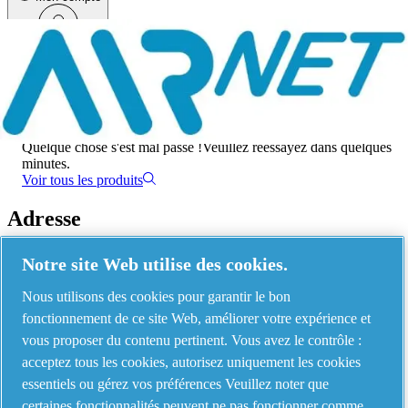
Menu
Une erreur s'est produite
Quelque chose s'est mal passé !
Veuillez réessayez dans quelques
minutes.
Voir tous les produits
Adresse
AIRnet - C.Aria.C
Notre site Web utilise des cookies.
Via Selva Maiolo, 5/7 - 36075, Montecchio Maggiore, Vicenza Italy
Nous utilisons des cookies pour garantir le bon
fonctionnement de ce site Web, améliorer votre expérience et
vous proposer du contenu pertinent. Vous avez le contrôle :
Contact us
acceptez tous les cookies, autorisez uniquement les cookies
essentiels ou gérez vos préférences Veuillez noter que
certaines fonctionnalités peuvent ne pas fonctionner comme