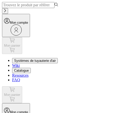
Mon compte
Mon panier
Systèmes de tuyauterie d'air
Wiki
Catalogue
Resources
FAQ
Mon panier
Mon compte