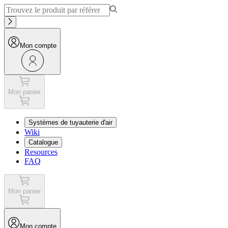
Mon compte
Mon panier
Systèmes de tuyauterie d'air
Wiki
Catalogue
Resources
FAQ
Mon panier
Mon compte