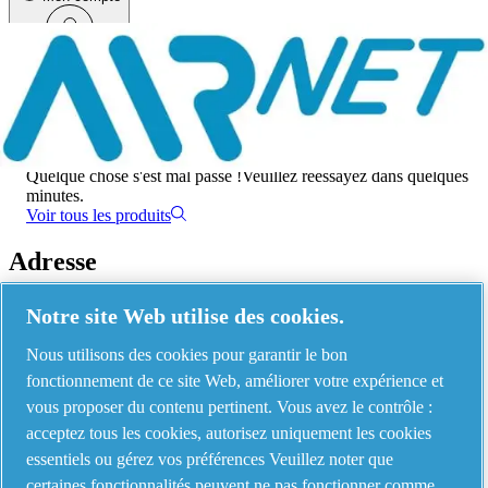
Menu
Une erreur s'est produite
Quelque chose s'est mal passé !
Veuillez réessayez dans quelques
minutes.
Voir tous les produits
Adresse
AIRnet - C.Aria.C
Notre site Web utilise des cookies.
Via Selva Maiolo, 5/7 - 36075, Montecchio Maggiore, Vicenza Italy
Nous utilisons des cookies pour garantir le bon
fonctionnement de ce site Web, améliorer votre expérience et
vous proposer du contenu pertinent. Vous avez le contrôle :
Contact us
acceptez tous les cookies, autorisez uniquement les cookies
essentiels ou gérez vos préférences Veuillez noter que
certaines fonctionnalités peuvent ne pas fonctionner comme