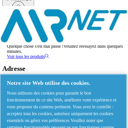
Menu
Une erreur s'est produite
Quelque chose s'est mal passé !
Veuillez réessayez dans quelques
minutes.
Voir tous les produits
Adresse
AIRnet - C.Aria.C
Notre site Web utilise des cookies.
Via Selva Maiolo, 5/7 - 36075, Montecchio Maggiore, Vicenza Italy
Nous utilisons des cookies pour garantir le bon
fonctionnement de ce site Web, améliorer votre expérience et
vous proposer du contenu pertinent. Vous avez le contrôle :
Contact us
acceptez tous les cookies, autorisez uniquement les cookies
essentiels ou gérez vos préférences Veuillez noter que
certaines fonctionnalités peuvent ne pas fonctionner comme