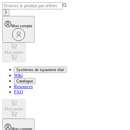
Mon compte
Mon panier
Systèmes de tuyauterie d'air
Wiki
Catalogue
Resources
FAQ
Mon panier
Mon compte