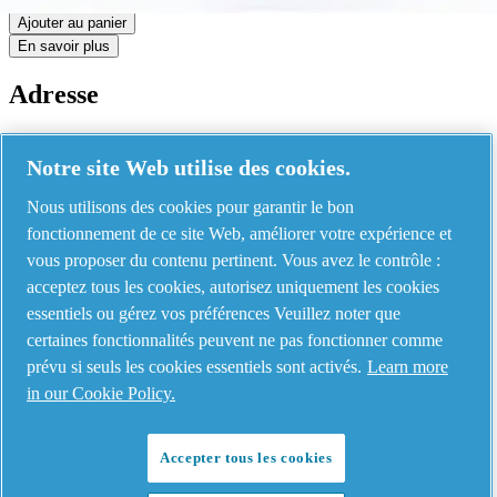
Ajouter au panier
En savoir plus
Adresse
AIRnet - C.Aria.C
Notre site Web utilise des cookies.
Via Selva Maiolo, 5/7 - 36075, Montecchio Maggiore, Vicenza Italy
Nous utilisons des cookies pour garantir le bon
fonctionnement de ce site Web, améliorer votre expérience et
Contact us
vous proposer du contenu pertinent. Vous avez le contrôle :
acceptez tous les cookies, autorisez uniquement les cookies
essentiels ou gérez vos préférences Veuillez noter que
Piping Systems - click to see details
certaines fonctionnalités peuvent ne pas fonctionner comme
prévu si seuls les cookies essentiels sont activés.
Learn more
Aluminium
in our Cookie Policy.
Stainless Steel
Polyamide
Accepter tous les cookies
Avis juridiques et de confidentialité
-
-
©
Gérer les cookies