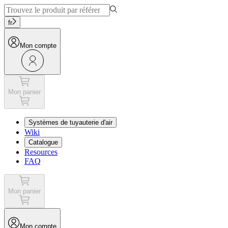
fr
Mon compte
Mon panier
Systèmes de tuyauterie d'air
Wiki
Catalogue
Resources
FAQ
Mon panier
Mon compte