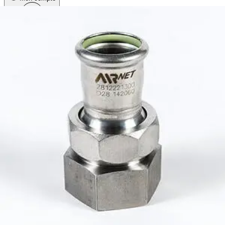
Menu
Accueil
Produits
Gamme Inox
Raccords
Adaptateurs
Adaptateurs
ASS.UNION 316L D15X1/2 ISO7/RP
Adaptateurs
2812111300
ASS.UNION 316L D15X1/2 ISO7/RP
-
+
Description du produit
Informations produit
Détails techniques