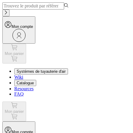
Mon compte
Mon panier
Systèmes de tuyauterie d'air
Wiki
Catalogue
Resources
FAQ
Mon panier
Mon compte