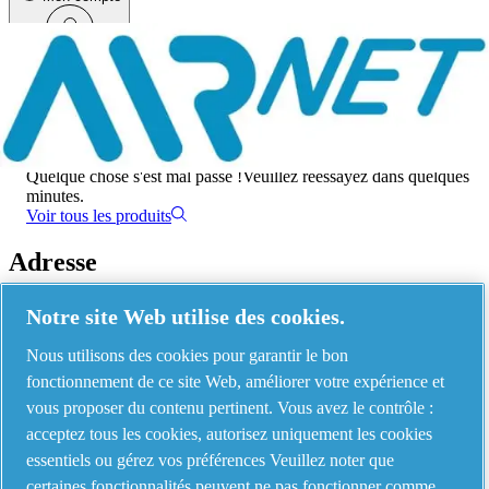
Menu
Une erreur s'est produite
Quelque chose s'est mal passé !
Veuillez réessayez dans quelques
minutes.
Voir tous les produits
Adresse
AIRnet - C.Aria.C
Notre site Web utilise des cookies.
Via Selva Maiolo, 5/7 - 36075, Montecchio Maggiore, Vicenza Italy
Nous utilisons des cookies pour garantir le bon
fonctionnement de ce site Web, améliorer votre expérience et
vous proposer du contenu pertinent. Vous avez le contrôle :
Contact us
acceptez tous les cookies, autorisez uniquement les cookies
essentiels ou gérez vos préférences Veuillez noter que
certaines fonctionnalités peuvent ne pas fonctionner comme