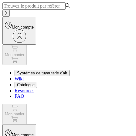
Mon compte
Mon panier
Systèmes de tuyauterie d'air
Wiki
Catalogue
Resources
FAQ
Mon panier
Mon compte