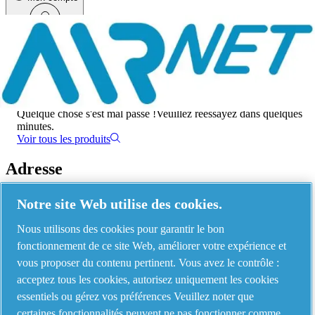
Menu
Une erreur s'est produite
Quelque chose s'est mal passé !
Veuillez réessayez dans quelques
minutes.
Voir tous les produits
Adresse
AIRnet - C.Aria.C
Notre site Web utilise des cookies.
Via Selva Maiolo, 5/7 - 36075, Montecchio Maggiore, Vicenza Italy
Nous utilisons des cookies pour garantir le bon
fonctionnement de ce site Web, améliorer votre expérience et
vous proposer du contenu pertinent. Vous avez le contrôle :
Contact us
acceptez tous les cookies, autorisez uniquement les cookies
essentiels ou gérez vos préférences Veuillez noter que
certaines fonctionnalités peuvent ne pas fonctionner comme