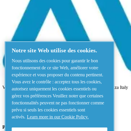
Menu
Une erreur s'est produite
Quelque chose s'est mal passé !
Veuillez réessayez dans quelques minu
Notre site Web utilise des cookies.
Voir tous les produits
Nous utilisons des cookies pour garantir le bon
Adresse
fonctionnement de ce site Web, améliorer votre
expérience et vous proposer du contenu pertinent.
AIRnet - C.Aria.C
Vous avez le contrôle : acceptez tous les cookies,
Via Selva Maiolo, 5/7 - 36075, Montecchio Maggiore, Vicenza Italy
autorisez uniquement les cookies essentiels ou
gérez vos préférences Veuillez noter que certaines
fonctionnalités peuvent ne pas fonctionner comme
Contact us
prévu si seuls les cookies essentiels sont
activés.
Learn more in our Cookie Policy.
Piping Systems - click to see details