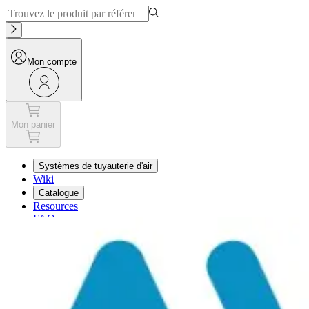
Mon compte
Mon panier
Systèmes de tuyauterie d'air
Wiki
Catalogue
Resources
FAQ
Mon panier
Mon compte