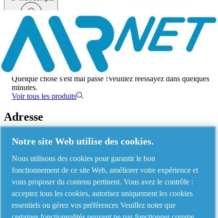
Menu
Une erreur s'est produite
Quelque chose s'est mal passé !
Veuillez réessayez dans quelques
minutes.
Voir tous les produits
Adresse
AIRnet - C.Aria.C
Notre site Web utilise des cookies.
Via Selva Maiolo, 5/7 - 36075, Montecchio Maggiore, Vicenza Italy
Nous utilisons des cookies pour garantir le bon
fonctionnement de ce site Web, améliorer votre expérience et
vous proposer du contenu pertinent. Vous avez le contrôle :
Contact us
acceptez tous les cookies, autorisez uniquement les cookies
essentiels ou gérez vos préférences Veuillez noter que
certaines fonctionnalités peuvent ne pas fonctionner comme