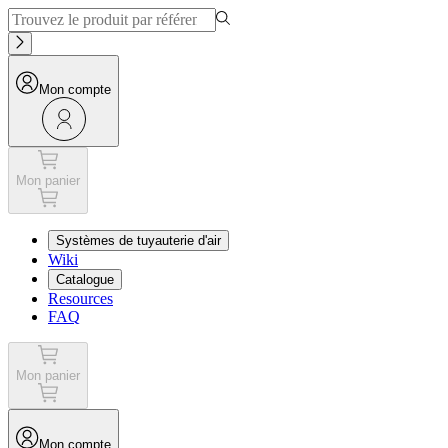
Mon compte
Mon panier
Systèmes de tuyauterie d'air
Wiki
Catalogue
Resources
FAQ
Mon panier
Mon compte