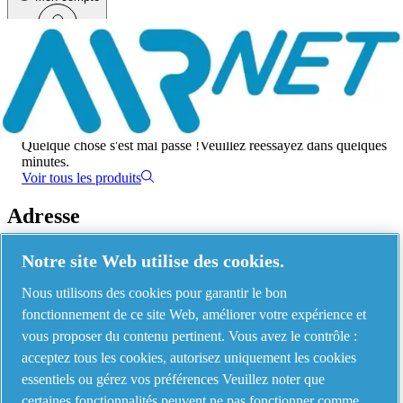
Menu
Une erreur s'est produite
Quelque chose s'est mal passé !
Veuillez réessayez dans quelques
minutes.
Voir tous les produits
Adresse
AIRnet - C.Aria.C
Notre site Web utilise des cookies.
Via Selva Maiolo, 5/7 - 36075, Montecchio Maggiore, Vicenza Italy
Nous utilisons des cookies pour garantir le bon
fonctionnement de ce site Web, améliorer votre expérience et
vous proposer du contenu pertinent. Vous avez le contrôle :
Contact us
acceptez tous les cookies, autorisez uniquement les cookies
essentiels ou gérez vos préférences Veuillez noter que
certaines fonctionnalités peuvent ne pas fonctionner comme