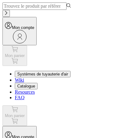
Mon compte
Mon panier
Systèmes de tuyauterie d'air
Wiki
Catalogue
Resources
FAQ
Mon panier
Mon compte