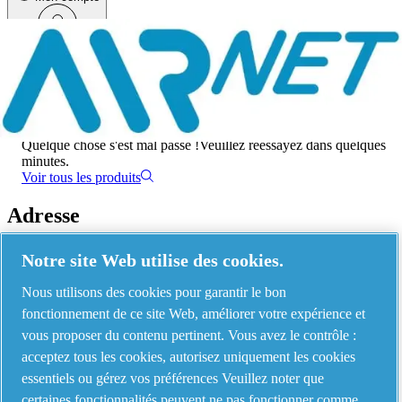
Menu
Une erreur s'est produite
Quelque chose s'est mal passé !
Veuillez réessayez dans quelques
minutes.
Voir tous les produits
Adresse
AIRnet - C.Aria.C
Notre site Web utilise des cookies.
Via Selva Maiolo, 5/7 - 36075, Montecchio Maggiore, Vicenza Italy
Nous utilisons des cookies pour garantir le bon
fonctionnement de ce site Web, améliorer votre expérience et
vous proposer du contenu pertinent. Vous avez le contrôle :
Contact us
acceptez tous les cookies, autorisez uniquement les cookies
essentiels ou gérez vos préférences Veuillez noter que
certaines fonctionnalités peuvent ne pas fonctionner comme