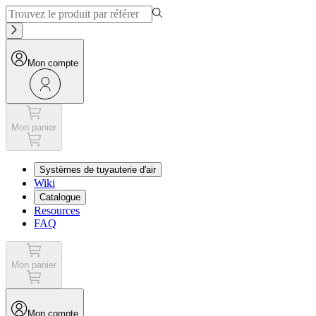
Mon compte
Mon panier
Systèmes de tuyauterie d'air
Wiki
Catalogue
Resources
FAQ
Mon panier
Mon compte