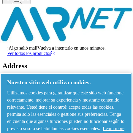
Menú
Ha habido un error
¡Algo salió mal!
Vuelva a intentarlo en unos minutos.
Ver todos los productos
Address
AIRnet - C.Aria.C
Nuestro sitio web utiliza cookies.
Via Selva Maiolo, 5/7 - 36075, Montecchio Maggiore, Vicenza Italy
Utilizamos cookies para garantizar que este sitio web funcione
correctamente, mejorar su experiencia y mostrarle contenido
relevante. Usted tiene el control: acepte todas las cookies,
Contact us
permita solo las esenciales o gestione sus preferencias. Tenga
en cuenta que algunas funciones pueden no funcionar según lo
previsto si solo se habilitan las cookies esenciales.
Learn more
Piping Systems - click to see details