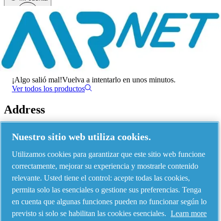
Menú
Ha habido un error
¡Algo salió mal!
Vuelva a intentarlo en unos minutos.
Ver todos los productos
Address
AIRnet - C.Aria.C
Nuestro sitio web utiliza cookies.
Via Selva Maiolo, 5/7 - 36075, Montecchio Maggiore, Vicenza Italy
Utilizamos cookies para garantizar que este sitio web funcione
correctamente, mejorar su experiencia y mostrarle contenido
relevante. Usted tiene el control: acepte todas las cookies,
Contact us
permita solo las esenciales o gestione sus preferencias. Tenga
en cuenta que algunas funciones pueden no funcionar según lo
previsto si solo se habilitan las cookies esenciales.
Learn more
Piping Systems - click to see details