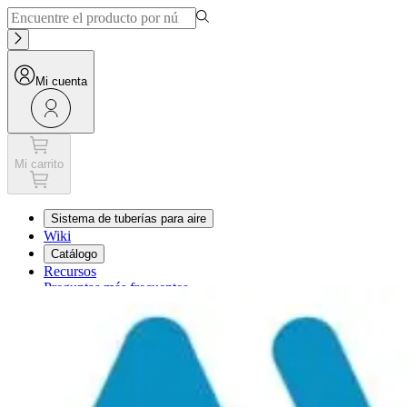
Mi cuenta
Mi carrito
Sistema de tuberías para aire
Wiki
Catálogo
Recursos
Preguntas más frecuentes
Mi carrito
Mi cuenta