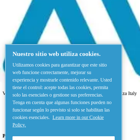
Menú
Ha habido un error
¡Algo salió mal!
Vuelva a intentarlo en unos minutos.
Nuestro sitio web utiliza cookies.
Ver todos los productos
Utilizamos cookies para garantizar que este sitio
Address
web funcione correctamente, mejorar su
experiencia y mostrarle contenido relevante. Usted
AIRnet - C.Aria.C
tiene el control: acepte todas las cookies, permita
Via Selva Maiolo, 5/7 - 36075, Montecchio Maggiore, Vicenza Italy
solo las esenciales o gestione sus preferencias.
Tenga en cuenta que algunas funciones pueden no
funcionar según lo previsto si solo se habilitan las
Contact us
cookies esenciales.
Learn more in our Cookie
Policy.
Piping Systems - click to see details