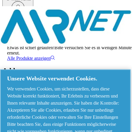
Menü
Es ist ein Fehler aufgetreten
Etwas ist schief gelaufen!
Bitte versuchen Sie es in wenigen Minut
erneut.
Alle Produkte anzeigen
Address
Unsere Website verwendet Cookies.
AIRnet - C.Aria.C
Wir verwenden Cookies, um sicherzustellen, dass diese
Via Selva Maiolo, 5/7 - 36075, Montecchio Maggiore, Vicenza Italy
Website korrekt funktioniert, Ihr Erlebnis zu verbessern und
Ihnen relevante Inhalte anzuzeigen. Sie haben die Kontrolle:
Akzeptieren Sie alle Cookies, erlauben Sie nur unbedingt
Contact us
erforderliche Cookies oder verwalten Sie Ihre Einstellungen
Bitte beachten Sie, dass einige Funktionen möglicherweise
nicht wie vorgesehen funktionieren, wenn nur unbedingt