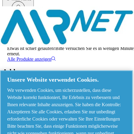
Menü
Es ist ein Fehler aufgetreten
Etwas ist schief gelaufen!
Bitte versuchen Sie es in wenigen Minut
erneut.
Alle Produkte anzeigen
Address
Unsere Website verwendet Cookies.
AIRnet - C.Aria.C
Wir verwenden Cookies, um sicherzustellen, dass diese
Via Selva Maiolo, 5/7 - 36075, Montecchio Maggiore, Vicenza Italy
Website korrekt funktioniert, Ihr Erlebnis zu verbessern und
Ihnen relevante Inhalte anzuzeigen. Sie haben die Kontrolle:
Akzeptieren Sie alle Cookies, erlauben Sie nur unbedingt
Contact us
erforderliche Cookies oder verwalten Sie Ihre Einstellungen
Bitte beachten Sie, dass einige Funktionen möglicherweise
nicht wie vorgesehen funktionieren, wenn nur unbedingt