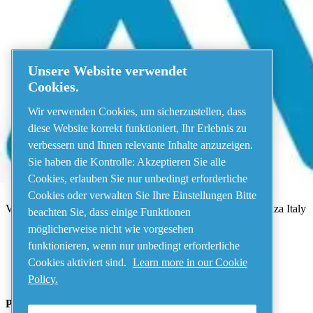
Menü
Unsere Website verwendet
Es ist ein Fehler aufgetreten
Cookies.
Wir verwenden Cookies, um sicherzustellen, dass
Etwas ist schief gelaufen!
Bitte versuchen Sie es in wenigen Minuten e
Alle Produkte anzeigen
diese Website korrekt funktioniert, Ihr Erlebnis zu
verbessern und Ihnen relevante Inhalte anzuzeigen.
Address
Sie haben die Kontrolle: Akzeptieren Sie alle
Cookies, erlauben Sie nur unbedingt erforderliche
AIRnet - C.Aria.C
Cookies oder verwalten Sie Ihre Einstellungen Bitte
Via Selva Maiolo, 5/7 - 36075, Montecchio Maggiore, Vicenza Italy
beachten Sie, dass einige Funktionen
möglicherweise nicht wie vorgesehen
funktionieren, wenn nur unbedingt erforderliche
Contact us
Cookies aktiviert sind.
Learn more in our Cookie
Policy.
Piping Systems - click to see details